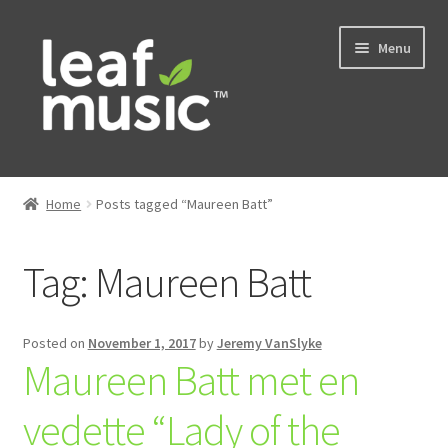
Skip
Skip
Menu
to
to
navigation
content
Home
Home
Posts tagged “Maureen Batt”
Expand
Music
child
Tag:
Maureen Batt
menu
Expand
Services
child
menu
News
Posted on
November 1, 2017
by
Jeremy VanSlyke
Maureen Batt met en
Contact
vedette “Lady of the