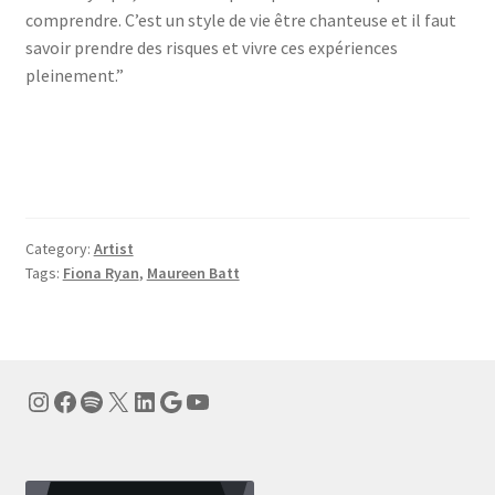
comprendre. C’est un style de vie être chanteuse et il faut
savoir prendre des risques et vivre ces expériences
pleinement.”
Category:
Artist
Tags:
Fiona Ryan
,
Maureen Batt
Instagram
Facebook
Spotify
X
LinkedIn
Google
YouTube